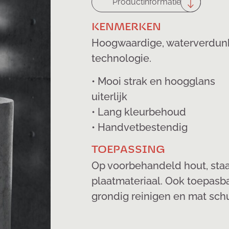
Productinformatie
KENMERKEN
Hoogwaardige, waterverdunb
technologie.
• Mooi strak en hoogglans
uiterlijk
• Lang kleurbehoud
• Handvetbestendig
TOEPASSING
Op voorbehandeld hout, staal
plaatmateriaal. Ook toepasb
grondig reinigen en mat sch