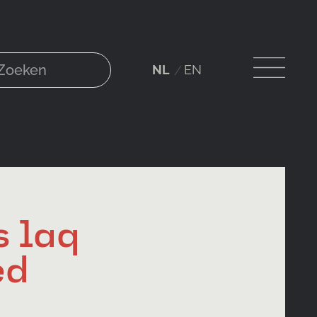
NL
EN
s laq
ed